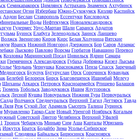
ьск
Семикаракорск
Цимлянск
Астрахань
Знаменск
Ахтубинск
естанские Огни
Избербаш
Южно-Сухокумск
Кизляр
Каспийск
к
Ардон
Беслан
Ставрополь
Ессентуки
Кисловодск
Минеральные Воды
Нефтекумск
Новоалександровск
Аргун
Гудермес
Урус-Мартан
Шали
Саранск
Ардатов
угульма
Буинск
Елабуга
Зеленодольск
Заинск
Лаишево
Волжск
Звенигово
Киров
Кирс
Белая Холуница
Вятские
ржум
Яранск
Нижний Новгород
Дзержинск
Бор
Саров
Арзамас
лебаки
Лысково
Павлово
Ворсма
Горбатов
Навашино
Перевоз
к
Козловка
Мариинский Посад
Цивильск
Ядрин
Самара
ики
Гремячинск
Александровск
Губаха
Добрянка
Кизел
Лысьва
солье
Чердынь
Чернушка
Краснокамск
Пенза
Спасск
Заречный
Медногорск
Бузулук
Бугуруслан
Орск
Сорочинск
Кувандык
мак
Белебей
Белорецк
Бирск
Благовещенск
Ишимбай
Мелеуз
о
Шиханы
Аткарск
Петровск
Красноармейск
Ртищево
Балашов
к
Тюмень
Тобольск
Заводоуковск
Ишим
Ялуторовск
альск
Лесной
Кушва
Новоуральск
Нижняя Тура
Первоуральск
 Салда
Волчанск
Среднеуральск
Верхний Тагил
Дегтярск
Тавда
я Ляля
Реж
Сухой Лог
Арамиль
Сысерть
Талица
Туринск
м
Муравленко
Тарко-Сале
Новый Уренгой
Ноябрьск
Когалым
дужный
Советский
Лянтор
Челябинск
Верхний Уфалей
-1
Троицк
Чебаркуль
Миньяр
Сим
Аша
Карталы
Юрюзань
к
Иркутск
Братск
Бодайбо
Зима
Усолье-Сибирское
лзамай
Слюдянка
Байкальск
Бирюсинск
Красноярск