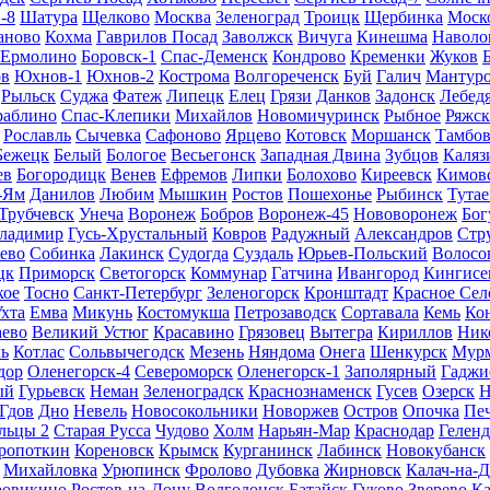
-8
Шатура
Щелково
Москва
Зеленоград
Троицк
Щербинка
Моск
аново
Кохма
Гаврилов Посад
Заволжск
Вичуга
Кинешма
Наволо
Ермолино
Боровск-1
Спас-Деменск
Кондрово
Кременки
Жуков
в
Юхнов-1
Юхнов-2
Кострома
Волгореченск
Буй
Галич
Мантур
Рыльск
Суджа
Фатеж
Липецк
Елец
Грязи
Данков
Задонск
Лебед
раблино
Спас-Клепики
Михайлов
Новомичуринск
Рыбное
Ряжск
Рославль
Сычевка
Сафоново
Ярцево
Котовск
Моршанск
Тамбо
Бежецк
Белый
Бологое
Весьегонск
Западная Двина
Зубцов
Каляз
ев
Богородицк
Венев
Ефремов
Липки
Болохово
Киреевск
Кимов
-Ям
Данилов
Любим
Мышкин
Ростов
Пошехонье
Рыбинск
Тутае
Трубчевск
Унеча
Воронеж
Бобров
Воронеж-45
Нововоронеж
Бог
ладимир
Гусь-Хрустальный
Ковров
Радужный
Александров
Стр
ево
Собинка
Лакинск
Судогда
Суздаль
Юрьев-Польский
Волосо
цк
Приморск
Светогорск
Коммунар
Гатчина
Ивангород
Кингисе
кое
Тосно
Санкт-Петербург
Зеленогорск
Кронштадт
Красное Сел
хта
Емва
Микунь
Костомукша
Петрозаводск
Сортавала
Кемь
Ко
аево
Великий Устюг
Красавино
Грязовец
Вытегра
Кириллов
Ник
ь
Котлас
Сольвычегодск
Мезень
Няндома
Онега
Шенкурск
Мур
дор
Оленегорск-4
Североморск
Оленегорск-1
Заполярный
Гаджи
ый
Гурьевск
Неман
Зеленоградск
Краснознаменск
Гусев
Озерск
Н
Гдов
Дно
Невель
Новосокольники
Новоржев
Остров
Опочка
Пе
льцы 2
Старая Русса
Чудово
Холм
Нарьян-Мар
Краснодар
Гелен
ропоткин
Кореновск
Крымск
Курганинск
Лабинск
Новокубанск
Михайловка
Урюпинск
Фролово
Дубовка
Жирновск
Калач-на-
ровикино
Ростов-на-Дону
Волгодонск
Батайск
Гуково
Зверево
Ка