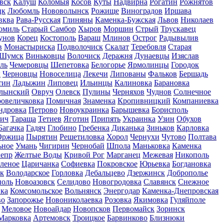
вск
Калуш
Коломыя
Косов
Куты
Надвирна
Рогатин
Рожнятов
цк
Любомль
Нововолынск
Рожище
Виноградов
Иршава
вква
Рава-Русская
Глиняны
Каменка-Бужская
Львов
Николаев
омиль
Старый Самбор
Хыров
Моршин
Стрый
Трускавец
унов
Корец
Костополь
Вараш
Млинов
Острог
Радывылив
в
Монастыриска
Подволочиск
Скалат
Теребовля
Старая
Шумск
Виньковцы
Волочиск
Деражня
Дунаевцы
Изяслав
ль
Чемеровцы
Шепетовка
Белогорье
Ярмолинцы
Городок
ы
Черновцы
Новоселица
Лекечи
Липованы
Фальков
Бершадь
тин
Ладыжин
Липовец
Ильинцы
Калиновка
Барановка
олынский
Овруч
Олевск
Пулины
Черняхов
Чуднов
Солнечное
овеличковка
Помичная
Знаменка
Кропивницкий
Компаниевка
ндровка
Петрово
Новоукраинка
Барышевка
Борисполь
тич
Тараща
Тетиев
Яготин
Припять
Украинка
Узин
Обухов
Багачка
Гадяч
Глобино
Гребенка
Диканька
Зиньков
Карловка
Оржица
Пырятин
Решетиловка
Хорол
Чернухи
Чутово
Полтава
ьное
Умань
Чигирин
Чернобай
Шпола
Маньковка
Каменка
епр
Желтые Воды
Кривой Рог
Марганец
Межевая
Никополь
леное
Царичанка
Софиевка
Покровское
Юрьевка
Богдановка
к
Володарское
Горловка
Дебальцево
Дзержинск
Доброполье
оль
Новоазовск
Селидово
Новогродовка
Славянск
Снежное
ка
Комсомольское
Вольнянск
Энергодар
Каменка-Днепровская
во
Запорожье
Новониколаевка
Розовка
Якимовка
Гуляйполе
Меловое
Новоайдар
Новопсков
Первомайск
Зоринск
Марковка
Артемовск
Троицкое
Барвинково
Близнюки