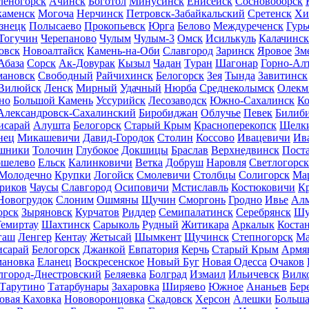
леногорск
Ачинск
Боготол
Минусинск
Енисейск
Сосновоборск
каменск
Могоча
Нерчинск
Петровск-Забайкальский
Сретенск
Хи
знецк
Полысаево
Прокопьевск
Юрга
Белово
Междуреченск
Гурь
Тогучин
Черепаново
Чулым
Чулым-3
Омск
Исилькуль
Калачинск
овск
Новоалтайск
Камень-на-Оби
Славгород
Заринск
Яровое
Зм
Абаза
Сорск
Ак-Довурак
Кызыл
Чадан
Туран
Шагонар
Горно-Ал
ановск
Свободный
Райчихинск
Белогорск
Зея
Тында
Завитинск
Вилюйск
Ленск
Мирный
Удачный
Нюрба
Среднеколымск
Олекм
но
Большой Камень
Уссурийск
Лесозаводск
Южно-Сахалинск
Ко
Александровск-Сахалинский
Биробиджан
Облучье
Певек
Билиб
исарай
Алушта
Белогорск
Старый Крым
Красноперекопск
Щелк
нец
Микашевичи
Давид-Городок
Столин
Коссово
Ивацевичи
Ив
шники
Толочин
Глубокое
Докшицы
Браслав
Верхнедвинск
Пост
ошелево
Ельск
Калинковичи
Ветка
Добруш
Наровля
Светлогорск
Молодечно
Крупки
Логойск
Смолевичи
Столбцы
Солигорск
Мар
риков
Чаусы
Славгород
Осиповичи
Мстиславль
Костюковичи
К
Новогрудок
Слоним
Ошмяны
Щучин
Сморгонь
Гродно
Ивье
Ал
орск
Зыряновск
Курчатов
Риддер
Семипалатинск
Серебрянск
Шу
емиртау
Шахтинск
Сарыколь
Рудный
Житикара
Аркалык
Коста
гаш
Ленгер
Кентау
Жетысай
Шымкент
Щучинск
Степногорск
Ма
исарай
Белогорск
Джанкой
Евпатория
Керчь
Старый Крым
Армя
ановка
Еланец
Воскресенское
Новый Буг
Новая Одесса
Очаков
лгород-Днестровский
Беляевка
Болград
Измаил
Ильичевск
Вилк
Тарутино
Татарбунары
Захаровка
Ширяево
Южное
Ананьев
Бер
овая Каховка
Нововоронцовка
Скадовск
Херсон
Алешки
Больша