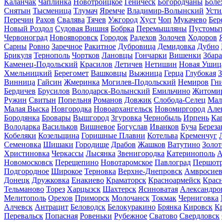
Каланчак
Чаплинка
Новотроицкое
Геническ
Богородчаны
Боле
Снятын
Тысменица
Тлумач
Яремче
Владимир-Волынский
Усти
Перечин
Рахов
Свалява
Тячев
Ужгород
Хуст
Чоп
Мукачево
Бер
Новый Роздол
Судовая Вишня
Бобрка
Перемышляны
Пустомы
Червоноград
Новояворовск
Городок
Радехов
Золочев
Ходоров
Сарны
Ровно
Заречное
Ракитное
Дубровица
Демидовка
Дубно
Брикуля
Тернополь
Чортков
Лановцы
Гончарки
Вишенки
Збар
Каменец-Подольский
Красилов
Летичев
Нетишин
Новая Ушиц
Хмельницкий
Берегомет
Вашковцы
Выжница
Герца
Глубокая
З
Винница
Гайсин
Жмеринка
Могилев-Подольский
Немиров
Гн
Бердичев
Брусилов
Володарск-Волынский
Емильчино
Житоми
Ружин
Свитын
Попельня
Романов
Довжик
Слобода-Селец
Мал
Малая Выска
Новгородка
Новоархангельск
Новомиргород
Але
Бородянка
Бровары
Вышгород
Згуровка
Чернобыль
Ирпень
Ка
Володарка
Васильков
Вишневое
Богуслав
Иванков
Буча
Береза
Кобеляки
Козельщина
Горишные Плавни
Котельва
Кременчуг
Семеновка
Шишаки
Городище
Драбов
Жашков
Ватутино
Золо
Христиновка
Черкассы
Лысянка
Звенигородка
Катеринополь
А
Новомосковск
Перещепино
Новотаромское
Павлоград
Першотр
Подгородное
Широкое
Терновка
Верхне-Днепровск
Амвросиев
Донецк
Дружковка
Енакиево
Краматорск
Красноармейск
Крас
Тельманово
Торез
Харцызск
Шахтерск
Ясиноватая
Александро
Мелитополь
Орехов
Приморск
Молочанск
Токмак
Черниговка
Алчевск
Антрацит
Беловодск
Белокуракино
Брянка
Кировск
К
Перевальск
Попасная
Ровеньки
Рубежное
Сватово
Свердловск