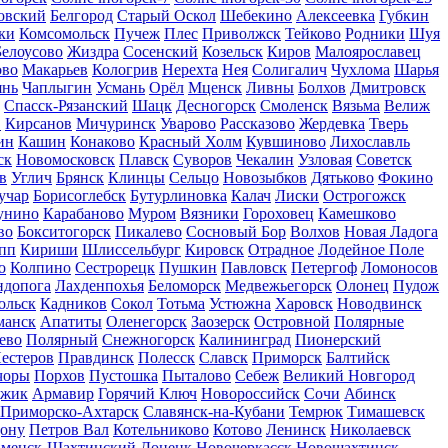
овский
Белгород
Старый Оскол
Шебекино
Алексеевка
Губкин
ки
Комсомольск
Пучеж
Плес
Приволжск
Тейково
Родники
Шуя
Белоусово
Жиздра
Сосенский
Козельск
Киров
Малоярославец
ово
Макарьев
Кологрив
Нерехта
Нея
Солигалич
Чухлома
Шарья
янь
Чаплыгин
Усмань
Орёл
Мценск
Ливны
Болхов
Дмитровск
Спасск-Рязанский
Шацк
Десногорск
Смоленск
Вязьма
Велиж
в
Кирсанов
Мичуринск
Уварово
Рассказово
Жердевка
Тверь
ин
Кашин
Конаково
Красный Холм
Кувшиново
Лихославль
ск
Новомосковск
Плавск
Суворов
Чекалин
Узловая
Советск
в
Углич
Брянск
Клинцы
Сельцо
Новозыбков
Дятьково
Фокино
учар
Борисоглебск
Бутурлиновка
Калач
Лиски
Острогожск
унино
Карабаново
Муром
Вязники
Гороховец
Камешково
во
Бокситогорск
Пикалево
Сосновый Бор
Волхов
Новая Ладога
пп
Кириши
Шлиссельбург
Кировск
Отрадное
Лодейное Поле
о
Колпино
Сестрорецк
Пушкин
Павловск
Петергоф
Ломоносов
ндопога
Лахденпохья
Беломорск
Медвежьегорск
Олонец
Пудож
ольск
Кадников
Сокол
Тотьма
Устюжна
Харовск
Новодвинск
манск
Апатиты
Оленегорск
Заозерск
Островной
Полярные
ево
Полярный
Снежногорск
Калининград
Пионерский
естеров
Правдинск
Полесск
Славск
Приморск
Балтийск
чоры
Порхов
Пустошка
Пыталово
Себеж
Великий Новгород
джик
Армавир
Горячий Ключ
Новороссийск
Сочи
Абинск
Приморско-Ахтарск
Славянск-на-Кубани
Темрюк
Тимашевск
Дону
Петров Вал
Котельниково
Котово
Ленинск
Николаевск
менск-Шахтинский
Донецк
Новочеркасск
Новошахтинск