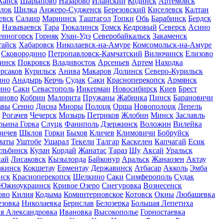
Канск
Шарыпово
Назарово
Иланский
Кодинск
Артемовск
лок
Шилка
Анжеро-Судженск
Березовский
Киселевск
Калтан
евск
Салаир
Мариинск
Таштагол
Топки
Обь
Барабинск
Бердск
Называевск
Тара
Тюкалинск
Томск
Кедровый
Северск
Асино
еиногорск
Горняк
Улан-Удэ
Северобайкальск
Закаменск
тайск
Хабаровск
Николаевск-на-Амуре
Комсомольск-на-Амуре
Сковородино
Петропавловск-Камчатский
Вилючинск
Елизово
инск
Покровск
Владивосток
Арсеньев
Артем
Находка
рсаков
Курильск
Анива
Макаров
Долинск
Северо-Курильск
ино
Анадырь
Керчь
Судак
Саки
Красноперекопск
Армянск
ино
Саки
Севастополь
Инкерман
Новосибирск
Киев
Брест
аново
Кобрин
Малорита
Пружаны
Жабинка
Пинск
Барановичи
авы
Сенно
Дисна
Миоры
Полоцк
Орша
Новополоцк
Лепель
Рогачев
Чечерск
Мозырь
Петриков
Жлобин
Минск
Заславль
ьина Горка
Слуцк
Фаниполь
Дзержинск
Воложин
Вилейка
ричев
Шклов
Горки
Быхов
Кличев
Климовичи
Бобруйск
маты
Уштобе
Ушарал
Текели
Талгар
Каскелен
Капчагай
Есик
льбинск
Кулан
Кордай
Жанатас
Тараз
Шу
Аксай
Уральск
най
Лисаковск
Кызылорда
Байконур
Аральск
Жанаозен
Актау
кинск
Кокшетау
Ерментау
Державинск
Атбасар
Акколь
Эмба
нск
Красноперекопск
Щелкино
Саки
Симферополь
Судак
Южноукраинск
Кривое Озеро
Снегуровка
Вознесенск
ово
Килия
Кодыма
Коминтерновское
Котовск
Окны
Любашевка
езовка
Николаевка
Берислав
Белозерка
Большая Лепетиха
я Александровка
Ивановка
Высокополье
Горностаевка