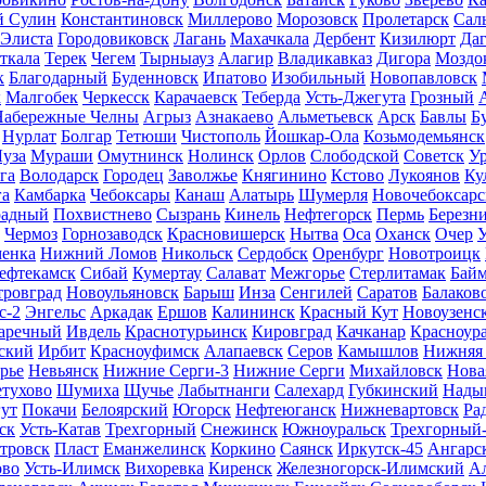
й Сулин
Константиновск
Миллерово
Морозовск
Пролетарск
Сал
Элиста
Городовиковск
Лагань
Махачкала
Дербент
Кизилюрт
Даг
ткала
Терек
Чегем
Тырныауз
Алагир
Владикавказ
Дигора
Моздо
к
Благодарный
Буденновск
Ипатово
Изобильный
Новопавловск
к
Малгобек
Черкесск
Карачаевск
Теберда
Усть-Джегута
Грозный
Набережные Челны
Агрыз
Азнакаево
Альметьевск
Арск
Бавлы
Б
Нурлат
Болгар
Тетюши
Чистополь
Йошкар-Ола
Козьмодемьянск
уза
Мураши
Омутнинск
Нолинск
Орлов
Слободской
Советск
У
га
Володарск
Городец
Заволжье
Княгинино
Кстово
Лукоянов
Ку
а
Камбарка
Чебоксары
Канаш
Алатырь
Шумерля
Новочебоксарс
радный
Похвистнево
Сызрань
Кинель
Нефтегорск
Пермь
Березн
Чермоз
Горнозаводск
Красновишерск
Нытва
Оса
Оханск
Очер
У
енка
Нижний Ломов
Никольск
Сердобск
Оренбург
Новотроицк
ефтекамск
Сибай
Кумертау
Салават
Межгорье
Стерлитамак
Бай
ровград
Новоульяновск
Барыш
Инза
Сенгилей
Саратов
Балаков
с-2
Энгельс
Аркадак
Ершов
Калининск
Красный Кут
Новоузенс
аречный
Ивдель
Краснотурьинск
Кировград
Качканар
Красноур
ский
Ирбит
Красноуфимск
Алапаевск
Серов
Камышлов
Нижняя
рье
Невьянск
Нижние Серги-3
Нижние Серги
Михайловск
Нова
тухово
Шумиха
Щучье
Лабытнанги
Салехард
Губкинский
Нады
ут
Покачи
Белоярский
Югорск
Нефтеюганск
Нижневартовск
Ра
ск
Усть-Катав
Трехгорный
Снежинск
Южноуральск
Трехгорный
тровск
Пласт
Еманжелинск
Коркино
Саянск
Иркутск-45
Ангарс
ово
Усть-Илимск
Вихоревка
Киренск
Железногорск-Илимский
А