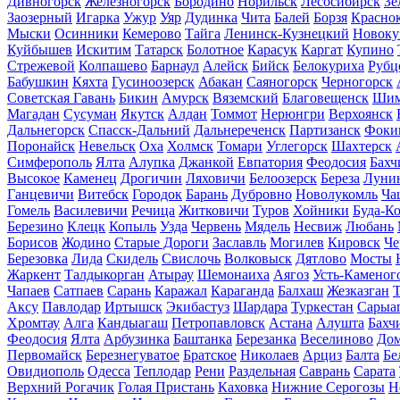
Дивногорск
Железногорск
Бородино
Норильск
Лесосибирск
Зе
Заозерный
Игарка
Ужур
Уяр
Дудинка
Чита
Балей
Борзя
Красно
Мыски
Осинники
Кемерово
Тайга
Ленинск-Кузнецкий
Новоку
Куйбышев
Искитим
Татарск
Болотное
Карасук
Каргат
Купино
Стрежевой
Колпашево
Барнаул
Алейск
Бийск
Белокуриха
Рубц
Бабушкин
Кяхта
Гусиноозерск
Абакан
Саяногорск
Черногорск
Советская Гавань
Бикин
Амурск
Вяземский
Благовещенск
Шим
Магадан
Сусуман
Якутск
Алдан
Томмот
Нерюнгри
Верхоянск
Дальнегорск
Спасск-Дальний
Дальнереченск
Партизанск
Фоки
Поронайск
Невельск
Оха
Холмск
Томари
Углегорск
Шахтерск
Симферополь
Ялта
Алупка
Джанкой
Евпатория
Феодосия
Бахч
Высокое
Каменец
Дрогичин
Ляховичи
Белоозерск
Береза
Луни
Ганцевичи
Витебск
Городок
Барань
Дубровно
Новолукомль
Ча
Гомель
Василевичи
Речица
Житковичи
Туров
Хойники
Буда-К
Березино
Клецк
Копыль
Узда
Червень
Мядель
Несвиж
Любань
Борисов
Жодино
Старые Дороги
Заславль
Могилев
Кировск
Че
Березовка
Лида
Скидель
Свислочь
Волковыск
Дятлово
Мосты
Жаркент
Талдыкорган
Атырау
Шемонаиха
Аягоз
Усть-Каменог
Чапаев
Сатпаев
Сарань
Каражал
Караганда
Балхаш
Жезказган
Т
Аксу
Павлодар
Иртышск
Экибастуз
Шардара
Туркестан
Сарыа
Хромтау
Алга
Кандыагаш
Петропавловск
Астана
Алушта
Бахч
Феодосия
Ялта
Арбузинка
Баштанка
Березанка
Веселиново
Дом
Первомайск
Березнегуватое
Братское
Николаев
Арциз
Балта
Бе
Овидиополь
Одесса
Теплодар
Рени
Раздельная
Саврань
Сарата
Верхний Рогачик
Голая Пристань
Каховка
Нижние Серогозы
Н