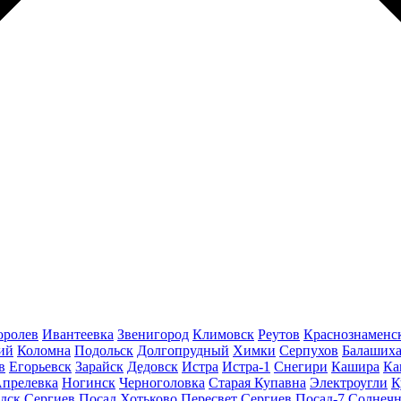
оролев
Ивантеевка
Звенигород
Климовск
Реутов
Краснознаменс
ий
Коломна
Подольск
Долгопрудный
Химки
Серпухов
Балаших
в
Егорьевск
Зарайск
Дедовск
Истра
Истра-1
Снегири
Кашира
Ка
прелевка
Ногинск
Черноголовка
Старая Купавна
Электроугли
К
дск
Сергиев Посад
Хотьково
Пересвет
Сергиев Посад-7
Солнечн