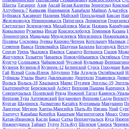
Шахты
Таганрог
Азов
Аксай
Белая Калитва
Зерноград
Красны
Ахтубинск-7
Камызяк
Нариманов
Харабали
Майкоп
Адыгейск
Буйнакск
Хасавюрт
Нальчик
Майский
Прохладный
Баксан
Нар
Железноводск
Невинномысск
Пятигорск
Лермонтов
Георгиевс
Светлоград
Зеленокумск
Михайловск
Магас
Назрань
Карабула
Ковылкино
Рузаевка
Инсар
Краснослободск
Темников
Казань
Лениногорск
Мамадыш
Менделеевск
Мензелинск
Нижнекамск
Поляны
Сосновка
Зуевка
Кирово-Чепецк
Котельнич
Малмыж
Л
Семенов
Выкса
Первомайск
Шахунья
Балахна
Богородск
Ветлу
Сергач
Урень
Чкаловск
Ижевск
Сарапул
Воткинск
Глазов
Можг
Жигулевск
Тольятти
Чапаевск
Новокуйбышевск
Октябрьск
От
Кунгур
Соликамск
Чайковский
Чусовой
Кудымкар
Верещагино
Кузнецк
Кузнецк-8
Кузнецк-12
Белинский
Сурск
Городище
Кам
Гай
Ясный
Соль-Илецк
Абдулино
Уфа
Агидель
Октябрьский
Н
Туймазы
Учалы
Янаул
Давлеканово
Дюртюли
Ульяновск
Димит
Вольск
Вольск-18
Хвалынск
Маркс
Пугачев
Энгельс-19
Энгель
Екатеринбург
Березовский
Асбест
Верхняя Пышма
Карпинск
З
Североуральск
Полевской
Ревда
Нижний Тагил
Каменск-Ураль
Верхняя Тура
Артемовский
Богданович
Верхняя Салда
Верхоту
Курган
Шадринск
Далматово
Катайск
Куртамыш
Макушино
Пе
Лангепас
Мегион
Ханты-Мансийск
Пыть-Ях
Нягань
Урай
Сург
Златоуст
Карабаш
Копейск
Кыштым
Магнитогорск
Миасс
Озер
Катав-Ивановск
Касли
Бакал
Сатка
Верхнеуральск
Куса
Нязепе
Нижнеудинск
Тайшет
Тулун
Усть-Кут
Шелехов
Свирск
Черемх