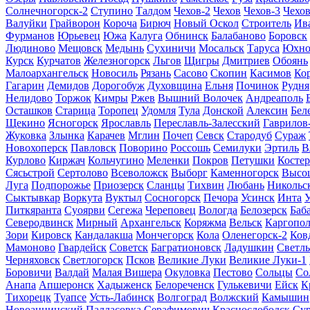
Солнечногорск-2
Ступино
Талдом
Чехов-2
Чехов
Чехов-3
Чехов
Валуйки
Грайворон
Короча
Бирюч
Новый Оскол
Строитель
Ив
Фурманов
Юрьевец
Южа
Калуга
Обнинск
Балабаново
Боровск
Людиново
Мещовск
Медынь
Сухиничи
Мосальск
Таруса
Юхно
Курск
Курчатов
Железногорск
Льгов
Щигры
Дмитриев
Обоянь
Малоархангельск
Новосиль
Рязань
Сасово
Скопин
Касимов
Ко
Гагарин
Демидов
Дорогобуж
Духовщина
Ельня
Починок
Рудня
Нелидово
Торжок
Кимры
Ржев
Вышний Волочек
Андреаполь
Осташков
Старица
Торопец
Удомля
Тула
Донской
Алексин
Бел
Щекино
Ясногорск
Ярославль
Переславль-Залесский
Гаврилов
Жуковка
Злынка
Карачев
Мглин
Почеп
Севск
Стародуб
Сураж
Новохоперск
Павловск
Поворино
Россошь
Семилуки
Эртиль
В
Курлово
Киржач
Кольчугино
Меленки
Покров
Петушки
Костер
Сясьстрой
Сертолово
Всеволожск
Выборг
Каменногорск
Высо
Луга
Подпорожье
Приозерск
Сланцы
Тихвин
Любань
Никольс
Сыктывкар
Воркута
Вуктыл
Сосногорск
Печора
Усинск
Инта
У
Питкяранта
Суоярви
Сегежа
Череповец
Вологда
Белозерск
Баб
Северодвинск
Мирный
Архангельск
Коряжма
Вельск
Каргопол
Зори
Кировск
Кандалакша
Мончегорск
Кола
Оленегорск-2
Ков
Мамоново
Гвардейск
Советск
Багратионовск
Ладушкин
Светл
Черняховск
Светлогорск
Псков
Великие Луки
Великие Луки-1
Боровичи
Валдай
Малая Вишера
Окуловка
Пестово
Сольцы
Со
Анапа
Апшеронск
Хадыженск
Белореченск
Гулькевичи
Ейск
К
Тихорецк
Туапсе
Усть-Лабинск
Волгоград
Волжский
Камышин
Новоаннинский
Палласовка
Серафимович
Краснослободск
Су