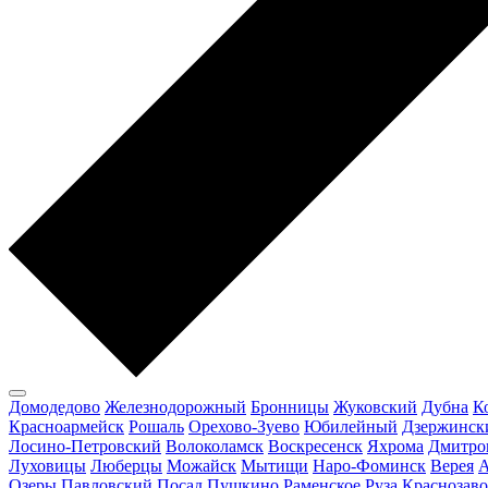
Домодедово
Железнодорожный
Бронницы
Жуковский
Дубна
К
Красноармейск
Рошаль
Орехово-Зуево
Юбилейный
Дзержинск
Лосино-Петровский
Волоколамск
Воскресенск
Яхрома
Дмитро
Луховицы
Люберцы
Можайск
Мытищи
Наро-Фоминск
Верея
А
Озеры
Павловский Посад
Пушкино
Раменское
Руза
Краснозаво