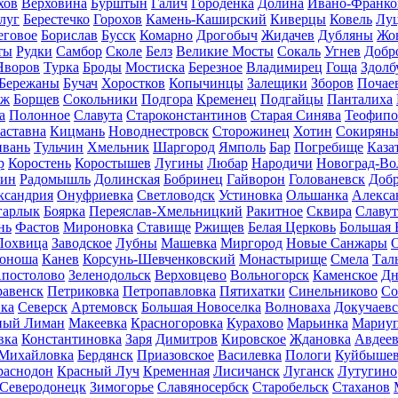
хов
Верховина
Бурштын
Галич
Городенка
Долина
Ивано-Франко
луг
Берестечко
Горохов
Камень-Каширский
Киверцы
Ковель
Лу
еговое
Борислав
Бусск
Комарно
Дрогобыч
Жидачев
Дубляны
Жо
ты
Рудки
Самбор
Сколе
Белз
Великие Мосты
Сокаль
Угнев
Добр
Яворов
Турка
Броды
Мостиска
Березное
Владимирец
Гоща
Здолб
Бережаны
Бучач
Хоростков
Копычинцы
Залещики
Зборов
Почае
аж
Борщев
Сокольники
Подгора
Кременец
Подгайцы
Панталиха
а
Полонное
Славута
Староконстантинов
Старая Синява
Теофипо
аставна
Кицмань
Новоднестровск
Сторожинец
Хотин
Сокирян
ивань
Тульчин
Хмельник
Шаргород
Ямполь
Бар
Погребище
Каза
р
Коростень
Коростышев
Лугины
Любар
Народичи
Новоград-В
ин
Радомышль
Долинская
Бобринец
Гайворон
Голованевск
Добр
ксандрия
Онуфриевка
Светловодск
Устиновка
Ольшанка
Алекса
гарлык
Боярка
Переяслав-Хмельницкий
Ракитное
Сквира
Славу
нь
Фастов
Мироновка
Ставище
Ржищев
Белая Церковь
Большая 
Лохвица
Заводское
Лубны
Машевка
Миргород
Новые Санжары
тоноша
Канев
Корсунь-Шевченковский
Монастырище
Смела
Тал
постолово
Зеленодольск
Верховцево
Вольногорск
Каменское
Дн
авенск
Петриковка
Петропавловка
Пятихатки
Синельниково
Со
ка
Северск
Артемовск
Большая Новоселка
Волноваха
Докучаевс
ный Лиман
Макеевка
Красногоровка
Курахово
Марьинка
Мариуп
вка
Константиновка
Заря
Димитров
Кировское
Ждановка
Авдеев
Михайловка
Бердянск
Приазовское
Василевка
Пологи
Куйбыше
раснодон
Красный Луч
Кременная
Лисичанск
Луганск
Лутугино
Северодонецк
Зимогорье
Славяносербск
Старобельск
Стаханов