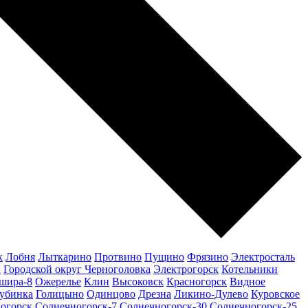
к
Лобня
Лыткарино
Протвино
Пущино
Фрязино
Электросталь
а
Городской округ Черноголовка
Электрогорск
Котельники
шира-8
Ожерелье
Клин
Высоковск
Красногорск
Видное
убинка
Голицыно
Одинцово
Дрезна
Ликино-Дулево
Куровское
огорск
Солнечногорск-7
Солнечногорск-30
Солнечногорск-25