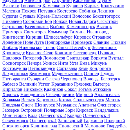
Радужный
Александров
Струнино
Карабаново
Муром
Вязники
Гороховец
Камешково
Курлово
Киржач
Кольчугино
Меленки
Покров
Петушки
Костерево
Собинка
Лакинск
Судогда
Суздаль
Юрьев-Польский
Волосово
Бокситогорск
Пикалево
Сосновый Бор
Волхов
Новая Ладога
Сясьстрой
Сертолово
Всеволожск
Выборг
Каменногорск
Высоцк
Приморск
Светогорск
Коммунар
Гатчина
Ивангород
Кингисепп
Кириши
Шлиссельбург
Кировск
Отрадное
Лодейное Поле
Луга
Подпорожье
Приозерск
Сланцы
Тихвин
Любань
Никольское
Тосно
Санкт-Петербург
Зеленогорск
Кронштадт
Красное Село
Колпино
Сестрорецк
Пушкин
Павловск
Петергоф
Ломоносов
Сыктывкар
Воркута
Вуктыл
Сосногорск
Печора
Усинск
Инта
Ухта
Емва
Микунь
Костомукша
Петрозаводск
Сортавала
Кемь
Кондопога
Лахденпохья
Беломорск
Медвежьегорск
Олонец
Пудож
Питкяранта
Суоярви
Сегежа
Череповец
Вологда
Белозерск
Бабаево
Великий Устюг
Красавино
Грязовец
Вытегра
Кириллов
Никольск
Кадников
Сокол
Тотьма
Устюжна
Харовск
Новодвинск
Северодвинск
Мирный
Архангельск
Коряжма
Вельск
Каргополь
Котлас
Сольвычегодск
Мезень
Няндома
Онега
Шенкурск
Мурманск
Апатиты
Оленегорск
Заозерск
Островной
Полярные Зори
Кировск
Кандалакша
Мончегорск
Кола
Оленегорск-2
Ковдор
Оленегорск-4
Североморск
Оленегорск-1
Заполярный
Гаджиево
Полярный
Снежногорск
Калининград
Пионерский
Мамоново
Гвардейск