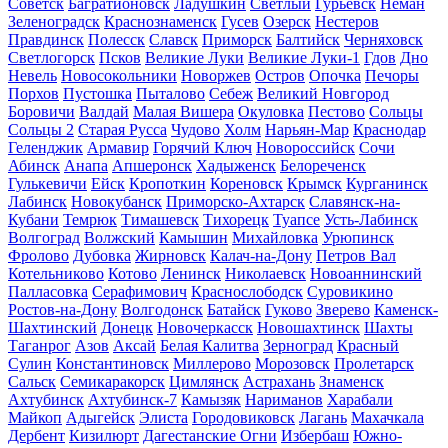
Советск
Багратионовск
Ладушкин
Светлый
Гурьевск
Неман
Зеленоградск
Краснознаменск
Гусев
Озерск
Нестеров
Правдинск
Полесск
Славск
Приморск
Балтийск
Черняховск
Светлогорск
Псков
Великие Луки
Великие Луки-1
Гдов
Дно
Невель
Новосокольники
Новоржев
Остров
Опочка
Печоры
Порхов
Пустошка
Пыталово
Себеж
Великий Новгород
Боровичи
Валдай
Малая Вишера
Окуловка
Пестово
Сольцы
Сольцы 2
Старая Русса
Чудово
Холм
Нарьян-Мар
Краснодар
Геленджик
Армавир
Горячий Ключ
Новороссийск
Сочи
Абинск
Анапа
Апшеронск
Хадыженск
Белореченск
Гулькевичи
Ейск
Кропоткин
Кореновск
Крымск
Курганинск
Лабинск
Новокубанск
Приморско-Ахтарск
Славянск-на-
Кубани
Темрюк
Тимашевск
Тихорецк
Туапсе
Усть-Лабинск
Волгоград
Волжский
Камышин
Михайловка
Урюпинск
Фролово
Дубовка
Жирновск
Калач-на-Дону
Петров Вал
Котельниково
Котово
Ленинск
Николаевск
Новоаннинский
Палласовка
Серафимович
Краснослободск
Суровикино
Ростов-на-Дону
Волгодонск
Батайск
Гуково
Зверево
Каменск-
Шахтинский
Донецк
Новочеркасск
Новошахтинск
Шахты
Таганрог
Азов
Аксай
Белая Калитва
Зерноград
Красный
Сулин
Константиновск
Миллерово
Морозовск
Пролетарск
Сальск
Семикаракорск
Цимлянск
Астрахань
Знаменск
Ахтубинск
Ахтубинск-7
Камызяк
Нариманов
Харабали
Майкоп
Адыгейск
Элиста
Городовиковск
Лагань
Махачкала
Дербент
Кизилюрт
Дагестанские Огни
Избербаш
Южно-