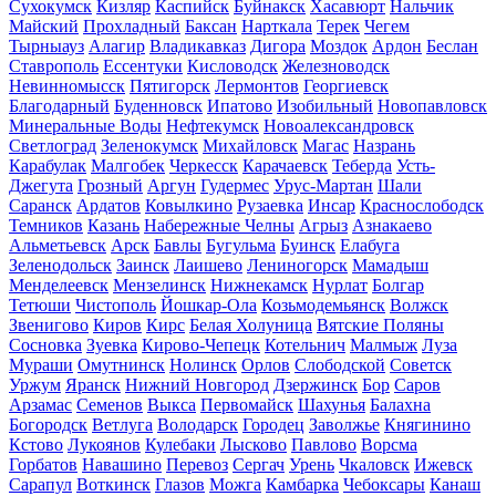
Сухокумск
Кизляр
Каспийск
Буйнакск
Хасавюрт
Нальчик
Майский
Прохладный
Баксан
Нарткала
Терек
Чегем
Тырныауз
Алагир
Владикавказ
Дигора
Моздок
Ардон
Беслан
Ставрополь
Ессентуки
Кисловодск
Железноводск
Невинномысск
Пятигорск
Лермонтов
Георгиевск
Благодарный
Буденновск
Ипатово
Изобильный
Новопавловск
Минеральные Воды
Нефтекумск
Новоалександровск
Светлоград
Зеленокумск
Михайловск
Магас
Назрань
Карабулак
Малгобек
Черкесск
Карачаевск
Теберда
Усть-
Джегута
Грозный
Аргун
Гудермес
Урус-Мартан
Шали
Саранск
Ардатов
Ковылкино
Рузаевка
Инсар
Краснослободск
Темников
Казань
Набережные Челны
Агрыз
Азнакаево
Альметьевск
Арск
Бавлы
Бугульма
Буинск
Елабуга
Зеленодольск
Заинск
Лаишево
Лениногорск
Мамадыш
Менделеевск
Мензелинск
Нижнекамск
Нурлат
Болгар
Тетюши
Чистополь
Йошкар-Ола
Козьмодемьянск
Волжск
Звенигово
Киров
Кирс
Белая Холуница
Вятские Поляны
Сосновка
Зуевка
Кирово-Чепецк
Котельнич
Малмыж
Луза
Мураши
Омутнинск
Нолинск
Орлов
Слободской
Советск
Уржум
Яранск
Нижний Новгород
Дзержинск
Бор
Саров
Арзамас
Семенов
Выкса
Первомайск
Шахунья
Балахна
Богородск
Ветлуга
Володарск
Городец
Заволжье
Княгинино
Кстово
Лукоянов
Кулебаки
Лысково
Павлово
Ворсма
Горбатов
Навашино
Перевоз
Сергач
Урень
Чкаловск
Ижевск
Сарапул
Воткинск
Глазов
Можга
Камбарка
Чебоксары
Канаш