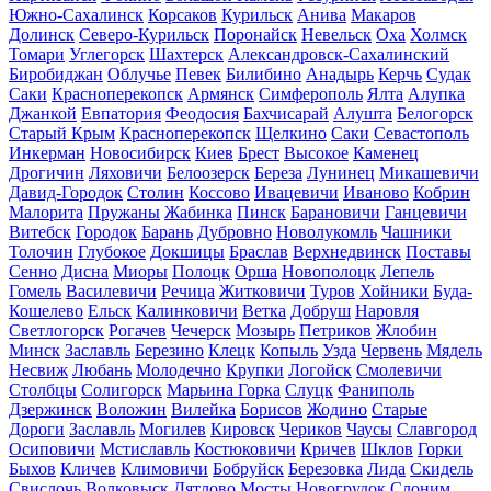
Южно-Сахалинск
Корсаков
Курильск
Анива
Макаров
Долинск
Северо-Курильск
Поронайск
Невельск
Оха
Холмск
Томари
Углегорск
Шахтерск
Александровск-Сахалинский
Биробиджан
Облучье
Певек
Билибино
Анадырь
Керчь
Судак
Саки
Красноперекопск
Армянск
Симферополь
Ялта
Алупка
Джанкой
Евпатория
Феодосия
Бахчисарай
Алушта
Белогорск
Старый Крым
Красноперекопск
Щелкино
Саки
Севастополь
Инкерман
Новосибирск
Киев
Брест
Высокое
Каменец
Дрогичин
Ляховичи
Белоозерск
Береза
Лунинец
Микашевичи
Давид-Городок
Столин
Коссово
Ивацевичи
Иваново
Кобрин
Малорита
Пружаны
Жабинка
Пинск
Барановичи
Ганцевичи
Витебск
Городок
Барань
Дубровно
Новолукомль
Чашники
Толочин
Глубокое
Докшицы
Браслав
Верхнедвинск
Поставы
Сенно
Дисна
Миоры
Полоцк
Орша
Новополоцк
Лепель
Гомель
Василевичи
Речица
Житковичи
Туров
Хойники
Буда-
Кошелево
Ельск
Калинковичи
Ветка
Добруш
Наровля
Светлогорск
Рогачев
Чечерск
Мозырь
Петриков
Жлобин
Минск
Заславль
Березино
Клецк
Копыль
Узда
Червень
Мядель
Несвиж
Любань
Молодечно
Крупки
Логойск
Смолевичи
Столбцы
Солигорск
Марьина Горка
Слуцк
Фаниполь
Дзержинск
Воложин
Вилейка
Борисов
Жодино
Старые
Дороги
Заславль
Могилев
Кировск
Чериков
Чаусы
Славгород
Осиповичи
Мстиславль
Костюковичи
Кричев
Шклов
Горки
Быхов
Кличев
Климовичи
Бобруйск
Березовка
Лида
Скидель
Свислочь
Волковыск
Дятлово
Мосты
Новогрудок
Слоним