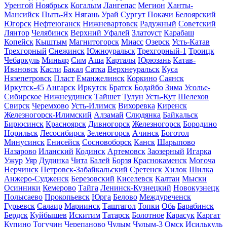
Уренгой
Ноябрьск
Когалым
Лангепас
Мегион
Ханты-
Мансийск
Пыть-Ях
Нягань
Урай
Сургут
Покачи
Белоярский
Югорск
Нефтеюганск
Нижневартовск
Радужный
Советский
Лянтор
Челябинск
Верхний Уфалей
Златоуст
Карабаш
Копейск
Кыштым
Магнитогорск
Миасс
Озерск
Усть-Катав
Трехгорный
Снежинск
Южноуральск
Трехгорный-1
Троицк
Чебаркуль
Миньяр
Сим
Аша
Карталы
Юрюзань
Катав-
Ивановск
Касли
Бакал
Сатка
Верхнеуральск
Куса
Нязепетровск
Пласт
Еманжелинск
Коркино
Саянск
Иркутск-45
Ангарск
Иркутск
Братск
Бодайбо
Зима
Усолье-
Сибирское
Нижнеудинск
Тайшет
Тулун
Усть-Кут
Шелехов
Свирск
Черемхово
Усть-Илимск
Вихоревка
Киренск
Железногорск-Илимский
Алзамай
Слюдянка
Байкальск
Бирюсинск
Красноярск
Дивногорск
Железногорск
Бородино
Норильск
Лесосибирск
Зеленогорск
Ачинск
Боготол
Минусинск
Енисейск
Сосновоборск
Канск
Шарыпово
Назарово
Иланский
Кодинск
Артемовск
Заозерный
Игарка
Ужур
Уяр
Дудинка
Чита
Балей
Борзя
Краснокаменск
Могоча
Нерчинск
Петровск-Забайкальский
Сретенск
Хилок
Шилка
Анжеро-Судженск
Березовский
Киселевск
Калтан
Мыски
Осинники
Кемерово
Тайга
Ленинск-Кузнецкий
Новокузнецк
Полысаево
Прокопьевск
Юрга
Белово
Междуреченск
Гурьевск
Салаир
Мариинск
Таштагол
Топки
Обь
Барабинск
Бердск
Куйбышев
Искитим
Татарск
Болотное
Карасук
Каргат
Купино
Тогучин
Черепаново
Чулым
Чулым-3
Омск
Исилькуль