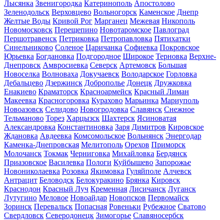
Лысянка
Звенигородка
Катеринополь
Апостолово
Зеленодольск
Верховцево
Вольногорск
Каменское
Днепр
Желтые Воды
Кривой Рог
Марганец
Межевая
Никополь
Новомосковск
Перещепино
Новотаромское
Павлоград
Першотравенск
Петриковка
Петропавловка
Пятихатки
Синельниково
Соленое
Царичанка
Софиевка
Покровское
Юрьевка
Богдановка
Подгородное
Широкое
Терновка
Верхне-
Днепровск
Амвросиевка
Северск
Артемовск
Большая
Новоселка
Волноваха
Докучаевск
Володарское
Горловка
Дебальцево
Дзержинск
Доброполье
Донецк
Дружковка
Енакиево
Краматорск
Красноармейск
Красный Лиман
Макеевка
Красногоровка
Курахово
Марьинка
Мариуполь
Новоазовск
Селидово
Новогродовка
Славянск
Снежное
Тельманово
Торез
Харцызск
Шахтерск
Ясиноватая
Александровка
Константиновка
Заря
Димитров
Кировское
Ждановка
Авдеевка
Комсомольское
Вольнянск
Энергодар
Каменка-Днепровская
Мелитополь
Орехов
Приморск
Молочанск
Токмак
Черниговка
Михайловка
Бердянск
Приазовское
Василевка
Пологи
Куйбышево
Запорожье
Новониколаевка
Розовка
Якимовка
Гуляйполе
Алчевск
Антрацит
Беловодск
Белокуракино
Брянка
Кировск
Краснодон
Красный Луч
Кременная
Лисичанск
Луганск
Лутугино
Меловое
Новоайдар
Новопсков
Первомайск
Зоринск
Перевальск
Попасная
Ровеньки
Рубежное
Сватово
Свердловск
Северодонецк
Зимогорье
Славяносербск