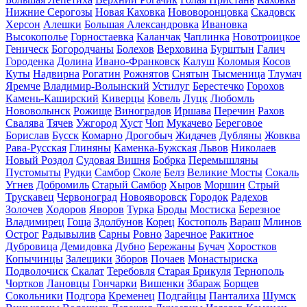
Нижние Серогозы
Новая Каховка
Нововоронцовка
Скадовск
Херсон
Алешки
Большая Александровка
Ивановка
Высокополье
Горностаевка
Каланчак
Чаплинка
Новотроицкое
Геническ
Богородчаны
Болехов
Верховина
Бурштын
Галич
Городенка
Долина
Ивано-Франковск
Калуш
Коломыя
Косов
Куты
Надвирна
Рогатин
Рожнятов
Снятын
Тысменица
Тлумач
Яремче
Владимир-Волынский
Устилуг
Берестечко
Горохов
Камень-Каширский
Киверцы
Ковель
Луцк
Любомль
Нововолынск
Рожище
Виноградов
Иршава
Перечин
Рахов
Свалява
Тячев
Ужгород
Хуст
Чоп
Мукачево
Береговое
Борислав
Бусск
Комарно
Дрогобыч
Жидачев
Дубляны
Жовква
Рава-Русская
Глиняны
Каменка-Бужская
Львов
Николаев
Новый Роздол
Судовая Вишня
Бобрка
Перемышляны
Пустомыты
Рудки
Самбор
Сколе
Белз
Великие Мосты
Сокаль
Угнев
Добромиль
Старый Самбор
Хыров
Моршин
Стрый
Трускавец
Червоноград
Новояворовск
Городок
Радехов
Золочев
Ходоров
Яворов
Турка
Броды
Мостиска
Березное
Владимирец
Гоща
Здолбунов
Корец
Костополь
Вараш
Млинов
Острог
Радывылив
Сарны
Ровно
Заречное
Ракитное
Дубровица
Демидовка
Дубно
Бережаны
Бучач
Хоростков
Копычинцы
Залещики
Зборов
Почаев
Монастыриска
Подволочиск
Скалат
Теребовля
Старая Брикуля
Тернополь
Чортков
Лановцы
Гончарки
Вишенки
Збараж
Борщев
Сокольники
Подгора
Кременец
Подгайцы
Панталиха
Шумск