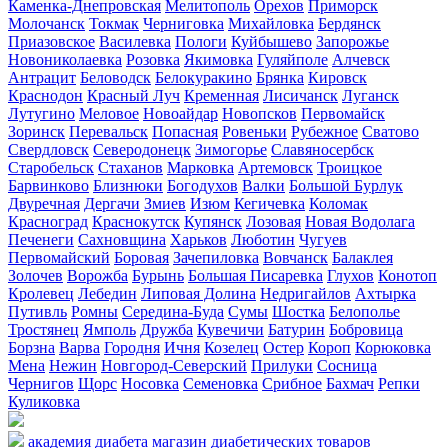
Каменка-Днепровская
Мелитополь
Орехов
Приморск
Молочанск
Токмак
Черниговка
Михайловка
Бердянск
Приазовское
Василевка
Пологи
Куйбышево
Запорожье
Новониколаевка
Розовка
Якимовка
Гуляйполе
Алчевск
Антрацит
Беловодск
Белокуракино
Брянка
Кировск
Краснодон
Красный Луч
Кременная
Лисичанск
Луганск
Лутугино
Меловое
Новоайдар
Новопсков
Первомайск
Зоринск
Перевальск
Попасная
Ровеньки
Рубежное
Сватово
Свердловск
Северодонецк
Зимогорье
Славяносербск
Старобельск
Стаханов
Марковка
Артемовск
Троицкое
Барвинково
Близнюки
Богодухов
Валки
Большой Бурлук
Двуречная
Дергачи
Змиев
Изюм
Кегичевка
Коломак
Красноград
Краснокутск
Купянск
Лозовая
Новая Водолага
Печенеги
Сахновщина
Харьков
Люботин
Чугуев
Первомайский
Боровая
Зачепиловка
Вовчанск
Балаклея
Золочев
Ворожба
Бурынь
Большая Писаревка
Глухов
Конотоп
Кролевец
Лебедин
Липовая Долина
Недригайлов
Ахтырка
Путивль
Ромны
Середина-Буда
Сумы
Шостка
Белополье
Тростянец
Ямполь
Дружба
Кувечичи
Батурин
Бобровица
Борзна
Варва
Городня
Ичня
Козелец
Остер
Короп
Корюковка
Мена
Нежин
Новгород-Северский
Прилуки
Сосница
Чернигов
Щорс
Носовка
Семеновка
Срибное
Бахмач
Репки
Куликовка
академия диабета
магазин диабетических товаров