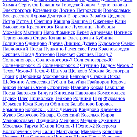
Химки
Серпухов
Балашиха
Городской округ Черноголовка
Электрогорск
Котельники
Лосино-Петровский
Волоколамск
Воскресенск
Яхрома
Дмитров
Егорьевск
Зарайск
Дедовск
Истра
Истра-1
Снегири
Кашира
Кашира-8
Ожерелье
Клин
Высоковск
Красногорск
Видное
Луховицы
Люберцы
Можайск
Мытищи
Наро-Фоминск
Верея
Апрелевка
Ногинск
Черноголовка
Старая Купавна
Электроугли
Кубинка
Голицыно
Одинцово
Дрезна
Ликино-Дулево
Куровское
Озеры
Павловский Посад
Пушкино
Раменское
Руза
Краснозаводск
Сергиев Посад
Хотьково
Пересвет
Сергиев Посад-7
Солнечногорск
Солнечногорск-7
Солнечногорск-30
Солнечногорск-25
Солнечногорск-2
Ступино
Талдом
Чехов-2
Чехов
Чехов-3
Чехов-8
Шатура
Щелково
Москва
Зеленоград
Троицк
Щербинка
Московский
Белгород
Старый Оскол
Шебекино
Алексеевка
Губкин
Валуйки
Грайворон
Короча
Бирюч
Новый Оскол
Строитель
Иваново
Кохма
Гаврилов
Посад
Заволжск
Вичуга
Кинешма
Наволоки
Комсомольск
Пучеж
Плес
Приволжск
Тейково
Родники
Шуя
Фурманов
Юрьевец
Южа
Калуга
Обнинск
Балабаново
Боровск
Ермолино
Боровск-1
Спас-Деменск
Кондрово
Кременки
Жуков
Белоусово
Жиздра
Сосенский
Козельск
Киров
Малоярославец
Людиново
Мещовск
Медынь
Сухиничи
Мосальск
Таруса
Юхнов
Юхнов-1
Юхнов-2
Кострома
Волгореченск
Буй
Галич
Мантурово
Макарьев
Кологрив
Нерехта
Нея
Солигалич
Чухлома
Шарья
Курск
Курчатов