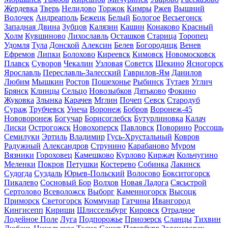
Жердевка
Тверь
Нелидово
Торжок
Кимры
Ржев
Вышний
Волочек
Андреаполь
Бежецк
Белый
Бологое
Весьегонск
Западная Двина
Зубцов
Калязин
Кашин
Конаково
Красный
Холм
Кувшиново
Лихославль
Осташков
Старица
Торопец
Удомля
Тула
Донской
Алексин
Белев
Богородицк
Венев
Ефремов
Липки
Болохово
Киреевск
Кимовск
Новомосковск
Плавск
Суворов
Чекалин
Узловая
Советск
Щекино
Ясногорск
Ярославль
Переславль-Залесский
Гаврилов-Ям
Данилов
Любим
Мышкин
Ростов
Пошехонье
Рыбинск
Тутаев
Углич
Брянск
Клинцы
Сельцо
Новозыбков
Дятьково
Фокино
Жуковка
Злынка
Карачев
Мглин
Почеп
Севск
Стародуб
Сураж
Трубчевск
Унеча
Воронеж
Бобров
Воронеж-45
Нововоронеж
Богучар
Борисоглебск
Бутурлиновка
Калач
Лиски
Острогожск
Новохоперск
Павловск
Поворино
Россошь
Семилуки
Эртиль
Владимир
Гусь-Хрустальный
Ковров
Радужный
Александров
Струнино
Карабаново
Муром
Вязники
Гороховец
Камешково
Курлово
Киржач
Кольчугино
Меленки
Покров
Петушки
Костерево
Собинка
Лакинск
Судогда
Суздаль
Юрьев-Польский
Волосово
Бокситогорск
Пикалево
Сосновый Бор
Волхов
Новая Ладога
Сясьстрой
Сертолово
Всеволожск
Выборг
Каменногорск
Высоцк
Приморск
Светогорск
Коммунар
Гатчина
Ивангород
Кингисепп
Кириши
Шлиссельбург
Кировск
Отрадное
Лодейное Поле
Луга
Подпорожье
Приозерск
Сланцы
Тихвин