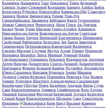
Калачинск
Называевск
Тара
Тюкалинск
Томск
Кедровый
Северск
Асино
Стрежевой
Колпашево
Барнаул
Алейск
Бийск
Белокуриха
Рубцовск
Новоалтайск
Камень-на-Оби
Славгород
Заринск
Яровое
Змеиногорск
Горняк
Улан-Удэ
Северобайкальск
Закаменск
Бабушкин
Кяхта
Гусиноозерск
Абакан
Саяногорск
Черногорск
Абаза
Сорск
Ак-Довурак
Кызыл
Чадан
Туран
Шагонар
Горно-Алтайск
Хабаровск
Николаевск-на-Амуре
Комсомольск-на-Амуре
Советская
Гавань
Бикин
Амурск
Вяземский
Благовещенск
Шимановск
Свободный
Райчихинск
Белогорск
Зея
Тында
Завитинск
Сковородино
Петропавловск-Камчатский
Вилючинск
Елизово
Магадан
Сусуман
Якутск
Алдан
Томмот
Нерюнгри
Верхоянск
Вилюйск
Ленск
Мирный
Удачный
Нюрба
Среднеколымск
Олекминск
Покровск
Владивосток
Арсеньев
Артем
Находка
Дальнегорск
Спасск-Дальний
Дальнереченск
Партизанск
Фокино
Большой Камень
Уссурийск
Лесозаводск
Южно-Сахалинск
Корсаков
Курильск
Анива
Макаров
Долинск
Северо-Курильск
Поронайск
Невельск
Оха
Холмск
Томари
Углегорск
Шахтерск
Александровск-Сахалинский
Биробиджан
Облучье
Певек
Билибино
Анадырь
Керчь
Судак
Саки
Красноперекопск
Армянск
Симферополь
Ялта
Алупка
Джанкой
Евпатория
Феодосия
Бахчисарай
Алушта
Белогорск
Старый Крым
Красноперекопск
Щелкино
Саки
Севастополь
Инкерман
Новосибирск
Киев
Брест
Высокое
Каменец
Дрогичин
Ляховичи
Белоозерск
Береза
Лунинец
Микашевичи