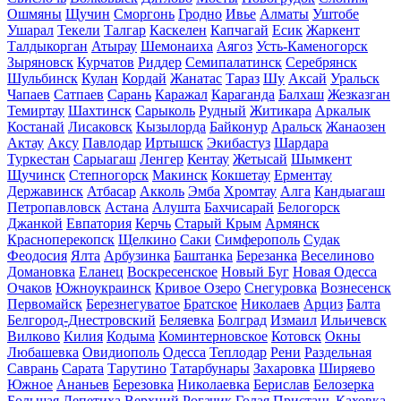
Ошмяны
Щучин
Сморгонь
Гродно
Ивье
Алматы
Уштобе
Ушарал
Текели
Талгар
Каскелен
Капчагай
Есик
Жаркент
Талдыкорган
Атырау
Шемонаиха
Аягоз
Усть-Каменогорск
Зыряновск
Курчатов
Риддер
Семипалатинск
Серебрянск
Шульбинск
Кулан
Кордай
Жанатас
Тараз
Шу
Аксай
Уральск
Чапаев
Сатпаев
Сарань
Каражал
Караганда
Балхаш
Жезказган
Темиртау
Шахтинск
Сарыколь
Рудный
Житикара
Аркалык
Костанай
Лисаковск
Кызылорда
Байконур
Аральск
Жанаозен
Актау
Аксу
Павлодар
Иртышск
Экибастуз
Шардара
Туркестан
Сарыагаш
Ленгер
Кентау
Жетысай
Шымкент
Щучинск
Степногорск
Макинск
Кокшетау
Ерментау
Державинск
Атбасар
Акколь
Эмба
Хромтау
Алга
Кандыагаш
Петропавловск
Астана
Алушта
Бахчисарай
Белогорск
Джанкой
Евпатория
Керчь
Старый Крым
Армянск
Красноперекопск
Щелкино
Саки
Симферополь
Судак
Феодосия
Ялта
Арбузинка
Баштанка
Березанка
Веселиново
Домановка
Еланец
Воскресенское
Новый Буг
Новая Одесса
Очаков
Южноукраинск
Кривое Озеро
Снегуровка
Вознесенск
Первомайск
Березнегуватое
Братское
Николаев
Арциз
Балта
Белгород-Днестровский
Беляевка
Болград
Измаил
Ильичевск
Вилково
Килия
Кодыма
Коминтерновское
Котовск
Окны
Любашевка
Овидиополь
Одесса
Теплодар
Рени
Раздельная
Саврань
Сарата
Тарутино
Татарбунары
Захаровка
Ширяево
Южное
Ананьев
Березовка
Николаевка
Берислав
Белозерка
Большая Лепетиха
Верхний Рогачик
Голая Пристань
Каховка