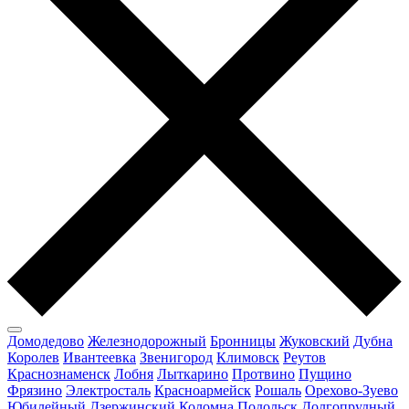
Домодедово
Железнодорожный
Бронницы
Жуковский
Дубна
Королев
Ивантеевка
Звенигород
Климовск
Реутов
Краснознаменск
Лобня
Лыткарино
Протвино
Пущино
Фрязино
Электросталь
Красноармейск
Рошаль
Орехово-Зуево
Юбилейный
Дзержинский
Коломна
Подольск
Долгопрудный