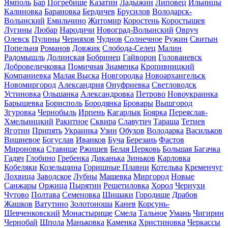
Ямполь
Бар
Погребище
Казатин
Ладыжин
Липовец
Ильинцы
Калиновка
Барановка
Бердичев
Брусилов
Володарск-
Волынский
Емильчино
Житомир
Коростень
Коростышев
Лугины
Любар
Народичи
Новоград-Волынский
Овруч
Олевск
Пулины
Черняхов
Чуднов
Солнечное
Ружин
Свитын
Попельня
Романов
Довжик
Слобода-Селец
Малин
Радомышль
Долинская
Бобринец
Гайворон
Голованевск
Добровеличковка
Помичная
Знаменка
Кропивницкий
Компаниевка
Малая Выска
Новгородка
Новоархангельск
Новомиргород
Александрия
Онуфриевка
Светловодск
Устиновка
Ольшанка
Александровка
Петрово
Новоукраинка
Барышевка
Борисполь
Бородянка
Бровары
Вышгород
Згуровка
Чернобыль
Ирпень
Кагарлык
Боярка
Переяслав-
Хмельницкий
Ракитное
Сквира
Славутич
Тараща
Тетиев
Яготин
Припять
Украинка
Узин
Обухов
Володарка
Васильков
Вишневое
Богуслав
Иванков
Буча
Березань
Фастов
Мироновка
Ставище
Ржищев
Белая Церковь
Большая Багачка
Гадяч
Глобино
Гребенка
Диканька
Зиньков
Карловка
Кобеляки
Козельщина
Горишные Плавни
Котельва
Кременчуг
Лохвица
Заводское
Лубны
Машевка
Миргород
Новые
Санжары
Оржица
Пырятин
Решетиловка
Хорол
Чернухи
Чутово
Полтава
Семеновка
Шишаки
Городище
Драбов
Жашков
Ватутино
Золотоноша
Канев
Корсунь-
Шевченковский
Монастырище
Смела
Тальное
Умань
Чигирин
Чернобай
Шпола
Маньковка
Каменка
Христиновка
Черкассы