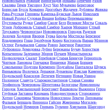
Нововолынск
Рожище
Виноградов
Иршава
Перечин
Рахов
Свалява
Тячев
Ужгород
Хуст
Чоп
Мукачево
Береговое
Борислав
Бусск
Комарно
Дрогобыч
Жидачев
Дубляны
Жовква
Рава-Русская
Глиняны
Каменка-Бужская
Львов
Николаев
Новый Роздол
Судовая Вишня
Бобрка
Перемышляны
Пустомыты
Рудки
Самбор
Сколе
Белз
Великие Мосты
Сокаль
Угнев
Добромиль
Старый Самбор
Хыров
Моршин
Стрый
Трускавец
Червоноград
Новояворовск
Городок
Радехов
Золочев
Ходоров
Яворов
Турка
Броды
Мостиска
Березное
Владимирец
Гоща
Здолбунов
Корец
Костополь
Вараш
Млинов
Острог
Радывылив
Сарны
Ровно
Заречное
Ракитное
Дубровица
Демидовка
Дубно
Бережаны
Бучач
Хоростков
Копычинцы
Залещики
Зборов
Почаев
Монастыриска
Подволочиск
Скалат
Теребовля
Старая Брикуля
Тернополь
Чортков
Лановцы
Гончарки
Вишенки
Збараж
Борщев
Сокольники
Подгора
Кременец
Подгайцы
Панталиха
Шумск
Виньковцы
Волочиск
Деражня
Дунаевцы
Изяслав
Каменец-
Подольский
Красилов
Летичев
Нетишин
Новая Ушица
Полонное
Славута
Староконстантинов
Старая Синява
Теофиполь
Чемеровцы
Шепетовка
Белогорье
Ярмолинцы
Городок
Хмельницкий
Берегомет
Вашковцы
Выжница
Герца
Глубокая
Заставна
Кицмань
Новоднестровск
Сторожинец
Хотин
Сокиряны
Черновцы
Новоселица
Лекечи
Липованы
Фальков
Бершадь
Винница
Гайсин
Жмеринка
Могилев-
Подольский
Немиров
Гнивань
Тульчин
Хмельник
Шаргород