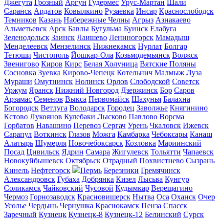
Джегута
Грозный
Аргун
Гудермес
Урус-Мартан
Шали
Саранск
Ардатов
Ковылкино
Рузаевка
Инсар
Краснослободск
Темников
Казань
Набережные Челны
Агрыз
Азнакаево
Альметьевск
Арск
Бавлы
Бугульма
Буинск
Елабуга
Зеленодольск
Заинск
Лаишево
Лениногорск
Мамадыш
Менделеевск
Мензелинск
Нижнекамск
Нурлат
Болгар
Тетюши
Чистополь
Йошкар-Ола
Козьмодемьянск
Волжск
Звенигово
Киров
Кирс
Белая Холуница
Вятские Поляны
Сосновка
Зуевка
Кирово-Чепецк
Котельнич
Малмыж
Луза
Мураши
Омутнинск
Нолинск
Орлов
Слободской
Советск
Уржум
Яранск
Нижний Новгород
Дзержинск
Бор
Саров
Арзамас
Семенов
Выкса
Первомайск
Шахунья
Балахна
Богородск
Ветлуга
Володарск
Городец
Заволжье
Княгинино
Кстово
Лукоянов
Кулебаки
Лысково
Павлово
Ворсма
Горбатов
Навашино
Перевоз
Сергач
Урень
Чкаловск
Ижевск
Сарапул
Воткинск
Глазов
Можга
Камбарка
Чебоксары
Канаш
Алатырь
Шумерля
Новочебоксарск
Козловка
Мариинский
Посад
Цивильск
Ядрин
Самара
Жигулевск
Тольятти
Чапаевск
Новокуйбышевск
Октябрьск
Отрадный
Похвистнево
Сызрань
Кинель
Нефтегорск
Пермь
Березники
Гремячинск
Александровск
Губаха
Добрянка
Кизел
Лысьва
Кунгур
Соликамск
Чайковский
Чусовой
Кудымкар
Верещагино
Чермоз
Горнозаводск
Красновишерск
Нытва
Оса
Оханск
Очер
Усолье
Чердынь
Чернушка
Краснокамск
Пенза
Спасск
Заречный
Кузнецк
Кузнецк-8
Кузнецк-12
Белинский
Сурск