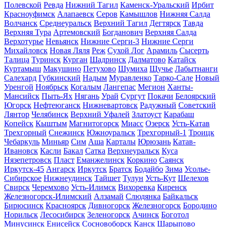
Полевской
Ревда
Нижний Тагил
Каменск-Уральский
Ирбит
Красноуфимск
Алапаевск
Серов
Камышлов
Нижняя Салда
Волчанск
Среднеуральск
Верхний Тагил
Дегтярск
Тавда
Верхняя Тура
Артемовский
Богданович
Верхняя Салда
Верхотурье
Невьянск
Нижние Серги-3
Нижние Серги
Михайловск
Новая Ляля
Реж
Сухой Лог
Арамиль
Сысерть
Талица
Туринск
Курган
Шадринск
Далматово
Катайск
Куртамыш
Макушино
Петухово
Шумиха
Щучье
Лабытнанги
Салехард
Губкинский
Надым
Муравленко
Тарко-Сале
Новый
Уренгой
Ноябрьск
Когалым
Лангепас
Мегион
Ханты-
Мансийск
Пыть-Ях
Нягань
Урай
Сургут
Покачи
Белоярский
Югорск
Нефтеюганск
Нижневартовск
Радужный
Советский
Лянтор
Челябинск
Верхний Уфалей
Златоуст
Карабаш
Копейск
Кыштым
Магнитогорск
Миасс
Озерск
Усть-Катав
Трехгорный
Снежинск
Южноуральск
Трехгорный-1
Троицк
Чебаркуль
Миньяр
Сим
Аша
Карталы
Юрюзань
Катав-
Ивановск
Касли
Бакал
Сатка
Верхнеуральск
Куса
Нязепетровск
Пласт
Еманжелинск
Коркино
Саянск
Иркутск-45
Ангарск
Иркутск
Братск
Бодайбо
Зима
Усолье-
Сибирское
Нижнеудинск
Тайшет
Тулун
Усть-Кут
Шелехов
Свирск
Черемхово
Усть-Илимск
Вихоревка
Киренск
Железногорск-Илимский
Алзамай
Слюдянка
Байкальск
Бирюсинск
Красноярск
Дивногорск
Железногорск
Бородино
Норильск
Лесосибирск
Зеленогорск
Ачинск
Боготол
Минусинск
Енисейск
Сосновоборск
Канск
Шарыпово