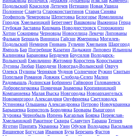
Виньковцы
Волочиск
Деражня
Дунаевцы
Изяслав
Каменец-
Подольский
Красилов
Летичев
Нетишин
Новая Ушица
Полонное
Славута
Староконстантинов
Старая Синява
Теофиполь
Чемеровцы
Шепетовка
Белогорье
Ярмолинцы
Городок
Хмельницкий
Берегомет
Вашковцы
Выжница
Герца
Глубокая
Заставна
Кицмань
Новоднестровск
Сторожинец
Хотин
Сокиряны
Черновцы
Новоселица
Лекечи
Липованы
Фальков
Бершадь
Винница
Гайсин
Жмеринка
Могилев-
Подольский
Немиров
Гнивань
Тульчин
Хмельник
Шаргород
Ямполь
Бар
Погребище
Казатин
Ладыжин
Липовец
Ильинцы
Калиновка
Барановка
Бердичев
Брусилов
Володарск-
Волынский
Емильчино
Житомир
Коростень
Коростышев
Лугины
Любар
Народичи
Новоград-Волынский
Овруч
Олевск
Пулины
Черняхов
Чуднов
Солнечное
Ружин
Свитын
Попельня
Романов
Довжик
Слобода-Селец
Малин
Радомышль
Долинская
Бобринец
Гайворон
Голованевск
Добровеличковка
Помичная
Знаменка
Кропивницкий
Компаниевка
Малая Выска
Новгородка
Новоархангельск
Новомиргород
Александрия
Онуфриевка
Светловодск
Устиновка
Ольшанка
Александровка
Петрово
Новоукраинка
Барышевка
Борисполь
Бородянка
Бровары
Вышгород
Згуровка
Чернобыль
Ирпень
Кагарлык
Боярка
Переяслав-
Хмельницкий
Ракитное
Сквира
Славутич
Тараща
Тетиев
Яготин
Припять
Украинка
Узин
Обухов
Володарка
Васильков
Вишневое
Богуслав
Иванков
Буча
Березань
Фастов