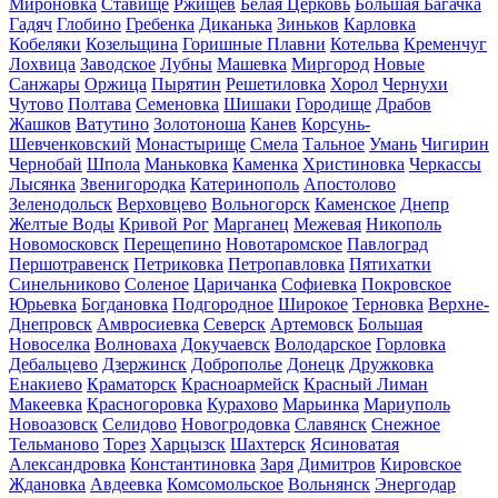
Мироновка
Ставище
Ржищев
Белая Церковь
Большая Багачка
Гадяч
Глобино
Гребенка
Диканька
Зиньков
Карловка
Кобеляки
Козельщина
Горишные Плавни
Котельва
Кременчуг
Лохвица
Заводское
Лубны
Машевка
Миргород
Новые
Санжары
Оржица
Пырятин
Решетиловка
Хорол
Чернухи
Чутово
Полтава
Семеновка
Шишаки
Городище
Драбов
Жашков
Ватутино
Золотоноша
Канев
Корсунь-
Шевченковский
Монастырище
Смела
Тальное
Умань
Чигирин
Чернобай
Шпола
Маньковка
Каменка
Христиновка
Черкассы
Лысянка
Звенигородка
Катеринополь
Апостолово
Зеленодольск
Верховцево
Вольногорск
Каменское
Днепр
Желтые Воды
Кривой Рог
Марганец
Межевая
Никополь
Новомосковск
Перещепино
Новотаромское
Павлоград
Першотравенск
Петриковка
Петропавловка
Пятихатки
Синельниково
Соленое
Царичанка
Софиевка
Покровское
Юрьевка
Богдановка
Подгородное
Широкое
Терновка
Верхне-
Днепровск
Амвросиевка
Северск
Артемовск
Большая
Новоселка
Волноваха
Докучаевск
Володарское
Горловка
Дебальцево
Дзержинск
Доброполье
Донецк
Дружковка
Енакиево
Краматорск
Красноармейск
Красный Лиман
Макеевка
Красногоровка
Курахово
Марьинка
Мариуполь
Новоазовск
Селидово
Новогродовка
Славянск
Снежное
Тельманово
Торез
Харцызск
Шахтерск
Ясиноватая
Александровка
Константиновка
Заря
Димитров
Кировское
Ждановка
Авдеевка
Комсомольское
Вольнянск
Энергодар