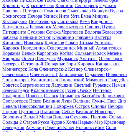
Любань
Никольское
Тосно
Санкт-Петербург
Зеленогорск
Кронштадт
Красное Село
Колпино
Сестрорецк
Пушкин
Павловск
Петергоф
Ломоносов
Сыктывкар
Воркута
Вуктыл
Сосногорск
Печора
Усинск
Инта
Ухта
Емва
Микунь
Костомукша
Петрозаводск
Сортавала
Кемь
Кондопога
Лахденпохья
Беломорск
Медвежьегорск
Олонец
Пудож
Питкяранта
Суоярви
Сегежа
Череповец
Вологда
Белозерск
Бабаево
Великий Устюг
Красавино
Грязовец
Вытегра
Кириллов
Никольск
Кадников
Сокол
Тотьма
Устюжна
Харовск
Новодвинск
Северодвинск
Мирный
Архангельск
Коряжма
Вельск
Каргополь
Котлас
Сольвычегодск
Мезень
Няндома
Онега
Шенкурск
Мурманск
Апатиты
Оленегорск
Заозерск
Островной
Полярные Зори
Кировск
Кандалакша
Мончегорск
Кола
Оленегорск-2
Ковдор
Оленегорск-4
Североморск
Оленегорск-1
Заполярный
Гаджиево
Полярный
Снежногорск
Калининград
Пионерский
Мамоново
Гвардейск
Советск
Багратионовск
Ладушкин
Светлый
Гурьевск
Неман
Зеленоградск
Краснознаменск
Гусев
Озерск
Нестеров
Правдинск
Полесск
Славск
Приморск
Балтийск
Черняховск
Светлогорск
Псков
Великие Луки
Великие Луки-1
Гдов
Дно
Невель
Новосокольники
Новоржев
Остров
Опочка
Печоры
Порхов
Пустошка
Пыталово
Себеж
Великий Новгород
Боровичи
Валдай
Малая Вишера
Окуловка
Пестово
Сольцы
Сольцы 2
Старая Русса
Чудово
Холм
Нарьян-Мар
Краснодар
Геленджик
Армавир
Горячий Ключ
Новороссийск
Сочи