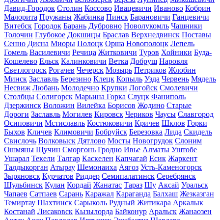
Давид-Городок
Столин
Коссово
Ивацевичи
Иваново
Кобрин
Малорита
Пружаны
Жабинка
Пинск
Барановичи
Ганцевичи
Витебск
Городок
Барань
Дубровно
Новолукомль
Чашники
Толочин
Глубокое
Докшицы
Браслав
Верхнедвинск
Поставы
Сенно
Дисна
Миоры
Полоцк
Орша
Новополоцк
Лепель
Гомель
Василевичи
Речица
Житковичи
Туров
Хойники
Буда-
Кошелево
Ельск
Калинковичи
Ветка
Добруш
Наровля
Светлогорск
Рогачев
Чечерск
Мозырь
Петриков
Жлобин
Минск
Заславль
Березино
Клецк
Копыль
Узда
Червень
Мядель
Несвиж
Любань
Молодечно
Крупки
Логойск
Смолевичи
Столбцы
Солигорск
Марьина Горка
Слуцк
Фаниполь
Дзержинск
Воложин
Вилейка
Борисов
Жодино
Старые
Дороги
Заславль
Могилев
Кировск
Чериков
Чаусы
Славгород
Осиповичи
Мстиславль
Костюковичи
Кричев
Шклов
Горки
Быхов
Кличев
Климовичи
Бобруйск
Березовка
Лида
Скидель
Свислочь
Волковыск
Дятлово
Мосты
Новогрудок
Слоним
Ошмяны
Щучин
Сморгонь
Гродно
Ивье
Алматы
Уштобе
Ушарал
Текели
Талгар
Каскелен
Капчагай
Есик
Жаркент
Талдыкорган
Атырау
Шемонаиха
Аягоз
Усть-Каменогорск
Зыряновск
Курчатов
Риддер
Семипалатинск
Серебрянск
Шульбинск
Кулан
Кордай
Жанатас
Тараз
Шу
Аксай
Уральск
Чапаев
Сатпаев
Сарань
Каражал
Караганда
Балхаш
Жезказган
Темиртау
Шахтинск
Сарыколь
Рудный
Житикара
Аркалык
Костанай
Лисаковск
Кызылорда
Байконур
Аральск
Жанаозен