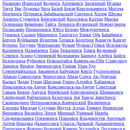
Назарово
Иланский
Кодинск
Артемовск
Заозерный
Игарка
Ужур
Уяр
Дудинка
Чита
Балей
Борзя
Краснокаменск
Могоча
Нерчинск
Петровск-Забайкальский
Сретенск
Хилок
Шилка
Анжеро-Судженск
Березовский
Киселевск
Калтан
Мыски
Осинники
Кемерово
Тайга
Ленинск-Кузнецкий
Новокузнецк
Полысаево
Прокопьевск
Юрга
Белово
Междуреченск
Гурьевск
Салаир
Мариинск
Таштагол
Топки
Обь
Барабинск
Бердск
Куйбышев
Искитим
Татарск
Болотное
Карасук
Каргат
Купино
Тогучин
Черепаново
Чулым
Чулым-3
Омск
Исилькуль
Калачинск
Называевск
Тара
Тюкалинск
Томск
Кедровый
Северск
Асино
Стрежевой
Колпашево
Барнаул
Алейск
Бийск
Белокуриха
Рубцовск
Новоалтайск
Камень-на-Оби
Славгород
Заринск
Яровое
Змеиногорск
Горняк
Улан-Удэ
Северобайкальск
Закаменск
Бабушкин
Кяхта
Гусиноозерск
Абакан
Саяногорск
Черногорск
Абаза
Сорск
Ак-Довурак
Кызыл
Чадан
Туран
Шагонар
Горно-Алтайск
Хабаровск
Николаевск-на-Амуре
Комсомольск-на-Амуре
Советская
Гавань
Бикин
Амурск
Вяземский
Благовещенск
Шимановск
Свободный
Райчихинск
Белогорск
Зея
Тында
Завитинск
Сковородино
Петропавловск-Камчатский
Вилючинск
Елизово
Магадан
Сусуман
Якутск
Алдан
Томмот
Нерюнгри
Верхоянск
Вилюйск
Ленск
Мирный
Удачный
Нюрба
Среднеколымск
Олекминск
Покровск
Владивосток
Арсеньев
Артем
Находка
Дальнегорск
Спасск-Дальний
Дальнереченск
Партизанск
Фокино
Большой Камень
Уссурийск
Лесозаводск