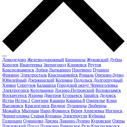
Домодедово
Железнодорожный
Бронницы
Жуковский
Дубна
Королев
Ивантеевка
Звенигород
Климовск
Реутов
Краснознаменск
Лобня
Лыткарино
Протвино
Пущино
Фрязино
Электросталь
Красноармейск
Рошаль
Орехово-Зуево
Юбилейный
Дзержинский
Коломна
Подольск
Долгопрудный
Химки
Серпухов
Балашиха
Городской округ Черноголовка
Электрогорск
Котельники
Лосино-Петровский
Волоколамск
Воскресенск
Яхрома
Дмитров
Егорьевск
Зарайск
Дедовск
Истра
Истра-1
Снегири
Кашира
Кашира-8
Ожерелье
Клин
Высоковск
Красногорск
Видное
Луховицы
Люберцы
Можайск
Мытищи
Наро-Фоминск
Верея
Апрелевка
Ногинск
Черноголовка
Старая Купавна
Электроугли
Кубинка
Голицыно
Одинцово
Дрезна
Ликино-Дулево
Куровское
Озеры
Павловский Посад
Пушкино
Раменское
Руза
Краснозаводск