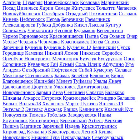
Алатырь
Шумерля
Новочебоксарск
Козловка
Мариинский
Посад
Цивильск
Ядрин
Самара
Жигулевск
Тольятти
Чапаевск
Новокуйбышевск
Октябрьск
Отрадный
Похвистнево
Сызрань
Кинель
Нефтегорск
Пермь
Березники
Гремячинск
Александровск
Губаха
Добрянка
Кизел
Лысьва
Кунгур
Соликамск
Чайковский
Чусовой
Кудымкар
Верещагино
Чермоз
Горнозаводск
Красновишерск
Нытва
Оса
Оханск
Очер
Усолье
Чердынь
Чернушка
Краснокамск
Пенза
Спасск
Заречный
Кузнецк
Кузнецк-8
Кузнецк-12
Белинский
Сурск
Городище
Каменка
Нижний Ломов
Никольск
Сердобск
Оренбург
Новотроицк
Медногорск
Бузулук
Бугуруслан
Орск
Сорочинск
Кувандык
Гай
Ясный
Соль-Илецк
Абдулино
Уфа
Агидель
Октябрьский
Нефтекамск
Сибай
Кумертау
Салават
Межгорье
Стерлитамак
Баймак
Белебей
Белорецк
Бирск
Благовещенск
Ишимбай
Мелеуз
Туймазы
Учалы
Янаул
Давлеканово
Дюртюли
Ульяновск
Димитровград
Новоульяновск
Барыш
Инза
Сенгилей
Саратов
Балаково
Шиханы
Аткарск
Петровск
Красноармейск
Ртищево
Балашов
Вольск
Вольск-18
Хвалынск
Маркс
Пугачев
Энгельс-19
Энгельс-2
Энгельс
Аркадак
Ершов
Калининск
Красный Кут
Новоузенск
Тюмень
Тобольск
Заводоуковск
Ишим
Ялуторовск
Екатеринбург
Березовский
Асбест
Верхняя
Пышма
Карпинск
Заречный
Ивдель
Краснотурьинск
Кировград
Качканар
Красноуральск
Лесной
Кушва
Новоуральск
Нижняя Тура
Первоуральск
Североуральск