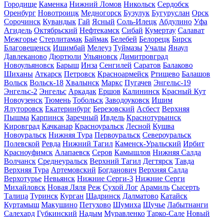
Городище
Каменка
Нижний Ломов
Никольск
Сердобск
Оренбург
Новотроицк
Медногорск
Бузулук
Бугуруслан
Орск
Сорочинск
Кувандык
Гай
Ясный
Соль-Илецк
Абдулино
Уфа
Агидель
Октябрьский
Нефтекамск
Сибай
Кумертау
Салават
Межгорье
Стерлитамак
Баймак
Белебей
Белорецк
Бирск
Благовещенск
Ишимбай
Мелеуз
Туймазы
Учалы
Янаул
Давлеканово
Дюртюли
Ульяновск
Димитровград
Новоульяновск
Барыш
Инза
Сенгилей
Саратов
Балаково
Шиханы
Аткарск
Петровск
Красноармейск
Ртищево
Балашов
Вольск
Вольск-18
Хвалынск
Маркс
Пугачев
Энгельс-19
Энгельс-2
Энгельс
Аркадак
Ершов
Калининск
Красный Кут
Новоузенск
Тюмень
Тобольск
Заводоуковск
Ишим
Ялуторовск
Екатеринбург
Березовский
Асбест
Верхняя
Пышма
Карпинск
Заречный
Ивдель
Краснотурьинск
Кировград
Качканар
Красноуральск
Лесной
Кушва
Новоуральск
Нижняя Тура
Первоуральск
Североуральск
Полевской
Ревда
Нижний Тагил
Каменск-Уральский
Ирбит
Красноуфимск
Алапаевск
Серов
Камышлов
Нижняя Салда
Волчанск
Среднеуральск
Верхний Тагил
Дегтярск
Тавда
Верхняя Тура
Артемовский
Богданович
Верхняя Салда
Верхотурье
Невьянск
Нижние Серги-3
Нижние Серги
Михайловск
Новая Ляля
Реж
Сухой Лог
Арамиль
Сысерть
Талица
Туринск
Курган
Шадринск
Далматово
Катайск
Куртамыш
Макушино
Петухово
Шумиха
Щучье
Лабытнанги
Салехард
Губкинский
Надым
Муравленко
Тарко-Сале
Новый