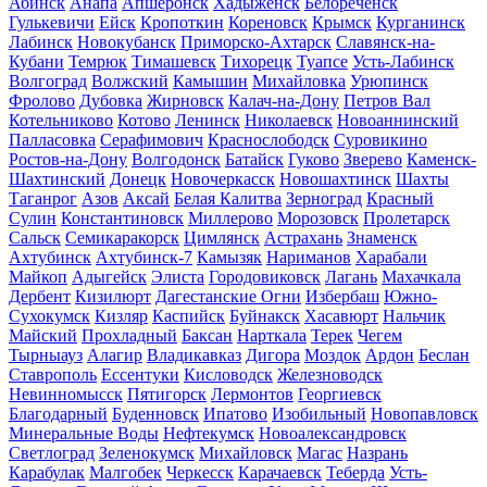
Абинск
Анапа
Апшеронск
Хадыженск
Белореченск
Гулькевичи
Ейск
Кропоткин
Кореновск
Крымск
Курганинск
Лабинск
Новокубанск
Приморско-Ахтарск
Славянск-на-
Кубани
Темрюк
Тимашевск
Тихорецк
Туапсе
Усть-Лабинск
Волгоград
Волжский
Камышин
Михайловка
Урюпинск
Фролово
Дубовка
Жирновск
Калач-на-Дону
Петров Вал
Котельниково
Котово
Ленинск
Николаевск
Новоаннинский
Палласовка
Серафимович
Краснослободск
Суровикино
Ростов-на-Дону
Волгодонск
Батайск
Гуково
Зверево
Каменск-
Шахтинский
Донецк
Новочеркасск
Новошахтинск
Шахты
Таганрог
Азов
Аксай
Белая Калитва
Зерноград
Красный
Сулин
Константиновск
Миллерово
Морозовск
Пролетарск
Сальск
Семикаракорск
Цимлянск
Астрахань
Знаменск
Ахтубинск
Ахтубинск-7
Камызяк
Нариманов
Харабали
Майкоп
Адыгейск
Элиста
Городовиковск
Лагань
Махачкала
Дербент
Кизилюрт
Дагестанские Огни
Избербаш
Южно-
Сухокумск
Кизляр
Каспийск
Буйнакск
Хасавюрт
Нальчик
Майский
Прохладный
Баксан
Нарткала
Терек
Чегем
Тырныауз
Алагир
Владикавказ
Дигора
Моздок
Ардон
Беслан
Ставрополь
Ессентуки
Кисловодск
Железноводск
Невинномысск
Пятигорск
Лермонтов
Георгиевск
Благодарный
Буденновск
Ипатово
Изобильный
Новопавловск
Минеральные Воды
Нефтекумск
Новоалександровск
Светлоград
Зеленокумск
Михайловск
Магас
Назрань
Карабулак
Малгобек
Черкесск
Карачаевск
Теберда
Усть-