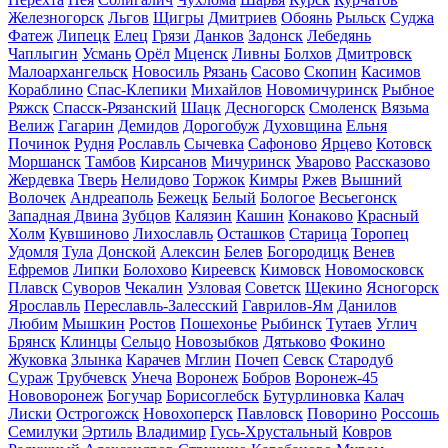
Железногорск
Льгов
Щигры
Дмитриев
Обоянь
Рыльск
Суджа
Фатеж
Липецк
Елец
Грязи
Данков
Задонск
Лебедянь
Чаплыгин
Усмань
Орёл
Мценск
Ливны
Болхов
Дмитровск
Малоархангельск
Новосиль
Рязань
Сасово
Скопин
Касимов
Кораблино
Спас-Клепики
Михайлов
Новомичуринск
Рыбное
Ряжск
Спасск-Рязанский
Шацк
Десногорск
Смоленск
Вязьма
Велиж
Гагарин
Демидов
Дорогобуж
Духовщина
Ельня
Починок
Рудня
Рославль
Сычевка
Сафоново
Ярцево
Котовск
Моршанск
Тамбов
Кирсанов
Мичуринск
Уварово
Рассказово
Жердевка
Тверь
Нелидово
Торжок
Кимры
Ржев
Вышний
Волочек
Андреаполь
Бежецк
Белый
Бологое
Весьегонск
Западная Двина
Зубцов
Калязин
Кашин
Конаково
Красный
Холм
Кувшиново
Лихославль
Осташков
Старица
Торопец
Удомля
Тула
Донской
Алексин
Белев
Богородицк
Венев
Ефремов
Липки
Болохово
Киреевск
Кимовск
Новомосковск
Плавск
Суворов
Чекалин
Узловая
Советск
Щекино
Ясногорск
Ярославль
Переславль-Залесский
Гаврилов-Ям
Данилов
Любим
Мышкин
Ростов
Пошехонье
Рыбинск
Тутаев
Углич
Брянск
Клинцы
Сельцо
Новозыбков
Дятьково
Фокино
Жуковка
Злынка
Карачев
Мглин
Почеп
Севск
Стародуб
Сураж
Трубчевск
Унеча
Воронеж
Бобров
Воронеж-45
Нововоронеж
Богучар
Борисоглебск
Бутурлиновка
Калач
Лиски
Острогожск
Новохоперск
Павловск
Поворино
Россошь
Семилуки
Эртиль
Владимир
Гусь-Хрустальный
Ковров