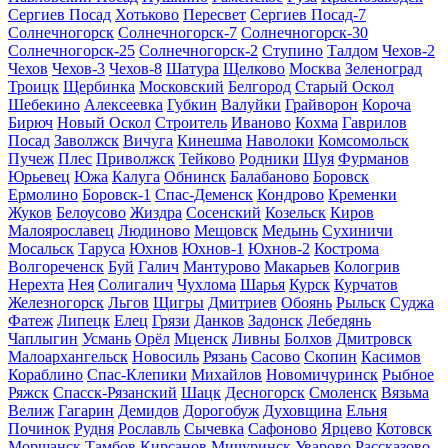
Сергиев Посад
Хотьково
Пересвет
Сергиев Посад-7
Солнечногорск
Солнечногорск-7
Солнечногорск-30
Солнечногорск-25
Солнечногорск-2
Ступино
Талдом
Чехов-2
Чехов
Чехов-3
Чехов-8
Шатура
Щелково
Москва
Зеленоград
Троицк
Щербинка
Московский
Белгород
Старый Оскол
Шебекино
Алексеевка
Губкин
Валуйки
Грайворон
Короча
Бирюч
Новый Оскол
Строитель
Иваново
Кохма
Гаврилов
Посад
Заволжск
Вичуга
Кинешма
Наволоки
Комсомольск
Пучеж
Плес
Приволжск
Тейково
Родники
Шуя
Фурманов
Юрьевец
Южа
Калуга
Обнинск
Балабаново
Боровск
Ермолино
Боровск-1
Спас-Деменск
Кондрово
Кременки
Жуков
Белоусово
Жиздра
Сосенский
Козельск
Киров
Малоярославец
Людиново
Мещовск
Медынь
Сухиничи
Мосальск
Таруса
Юхнов
Юхнов-1
Юхнов-2
Кострома
Волгореченск
Буй
Галич
Мантурово
Макарьев
Кологрив
Нерехта
Нея
Солигалич
Чухлома
Шарья
Курск
Курчатов
Железногорск
Льгов
Щигры
Дмитриев
Обоянь
Рыльск
Суджа
Фатеж
Липецк
Елец
Грязи
Данков
Задонск
Лебедянь
Чаплыгин
Усмань
Орёл
Мценск
Ливны
Болхов
Дмитровск
Малоархангельск
Новосиль
Рязань
Сасово
Скопин
Касимов
Кораблино
Спас-Клепики
Михайлов
Новомичуринск
Рыбное
Ряжск
Спасск-Рязанский
Шацк
Десногорск
Смоленск
Вязьма
Велиж
Гагарин
Демидов
Дорогобуж
Духовщина
Ельня
Починок
Рудня
Рославль
Сычевка
Сафоново
Ярцево
Котовск
Моршанск
Тамбов
Кирсанов
Мичуринск
Уварово
Рассказово