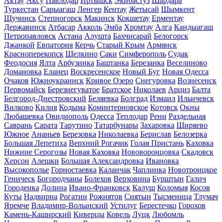
Актау
Аксу
Павлодар
Иртышск
Экибастуз
Шардара
Туркестан
Сарыагаш
Ленгер
Кентау
Жетысай
Шымкент
Щучинск
Степногорск
Макинск
Кокшетау
Ерментау
Державинск
Атбасар
Акколь
Эмба
Хромтау
Алга
Кандыагаш
Петропавловск
Астана
Алушта
Бахчисарай
Белогорск
Джанкой
Евпатория
Керчь
Старый Крым
Армянск
Красноперекопск
Щелкино
Саки
Симферополь
Судак
Феодосия
Ялта
Арбузинка
Баштанка
Березанка
Веселиново
Домановка
Еланец
Воскресенское
Новый Буг
Новая Одесса
Очаков
Южноукраинск
Кривое Озеро
Снегуровка
Вознесенск
Первомайск
Березнегуватое
Братское
Николаев
Арциз
Балта
Белгород-Днестровский
Беляевка
Болград
Измаил
Ильичевск
Вилково
Килия
Кодыма
Коминтерновское
Котовск
Окны
Любашевка
Овидиополь
Одесса
Теплодар
Рени
Раздельная
Саврань
Сарата
Тарутино
Татарбунары
Захаровка
Ширяево
Южное
Ананьев
Березовка
Николаевка
Берислав
Белозерка
Большая Лепетиха
Верхний Рогачик
Голая Пристань
Каховка
Нижние Серогозы
Новая Каховка
Нововоронцовка
Скадовск
Херсон
Алешки
Большая Александровка
Ивановка
Высокополье
Горностаевка
Каланчак
Чаплинка
Новотроицкое
Геническ
Богородчаны
Болехов
Верховина
Бурштын
Галич
Городенка
Долина
Ивано-Франковск
Калуш
Коломыя
Косов
Куты
Надвирна
Рогатин
Рожнятов
Снятын
Тысменица
Тлумач
Яремче
Владимир-Волынский
Устилуг
Берестечко
Горохов
Камень-Каширский
Киверцы
Ковель
Луцк
Любомль