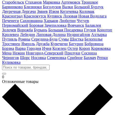
Старобельск
Стаханов
Марковка
Артемовск
Троицкое
Барвинково
Близнюки
Богодухов
Валки
Большой Бурлук
Двуречная
Дергачи
Змиев
Изюм
Кегичевка
Коломак
Красноград
Краснокутск
Купянск
Лозовая
Новая Водолага
Печенеги
Сахновщина
Харьков
Люботин
Чугуев
Первомайский
Боровая
Зачепиловка
Вовчанск
Балаклея
Золочев
Ворожба
Бурынь
Большая Писаревка
Глухов
Конотоп
Кролевец
Лебедин
Липовая Долина
Недригайлов
Ахтырка
Путивль
Ромны
Середина-Буда
Сумы
Шостка
Белополье
Тростянец
Ямполь
Дружба
Кувечичи
Батурин
Бобровица
Борзна
Варва
Городня
Ичня
Козелец
Остер
Короп
Корюковка
Мена
Нежин
Новгород-Северский
Прилуки
Сосница
Чернигов
Щорс
Носовка
Семеновка
Срибное
Бахмач
Репки
Куликовка
0
Отложенные товары